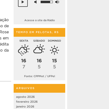
cação
Acesse o site da Rádio
so de
 Rose
TEMPO EM PELOTAS, RS
os em
SEXTA
SÁBADO
DOMINGO
édita
ão da
16
16
15
7
5
5
Fonte: CPPMet / UFPel
ARQUIVOS
agosto 2026
fevereiro 2026
janeiro 2026