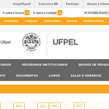
Simplifique!
Comunica BR
Participe
Acesso à infor
Ir para a busca
3
Ir para o rodapé
4
ACESSIBILIDADE
AUDITORIA
COBALTO
CONCURSOS
EDITAIS
INTERNACIONAL
Ufpel
CURSOS
PROGRAMAS INSTITUCIONAIS
GRUPOS DE PESQU
NTO
DOCUMENTOS
LIVROS
SALAS E HORÁRIOS
ABR
MAI
JUN
JUL
AGO
SET
OUT
NOV
DEZ