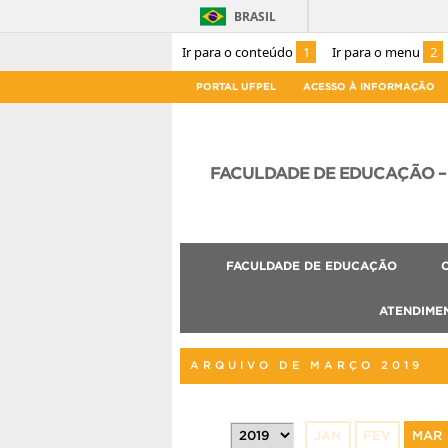
BRASIL
Ir para o conteúdo
1
Ir para o menu
2
PORTAL UFPEL
ACESSO À INFORMAÇÃO
FACULDADE DE EDUCAÇÃO – 
FACULDADE DE EDUCAÇÃO
ATENDIME
ARQUIVO DE MARÇO 2019
JAN
FEV
MAR