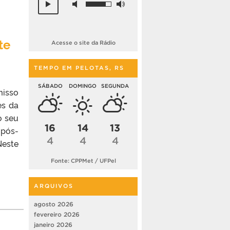
te
Acesse o site da Rádio
TEMPO EM PELOTAS, RS
SÁBADO
DOMINGO
SEGUNDA
misso
es da
o seu
16
14
13
 pós-
4
4
4
Neste
Fonte: CPPMet / UFPel
ARQUIVOS
agosto 2026
fevereiro 2026
janeiro 2026