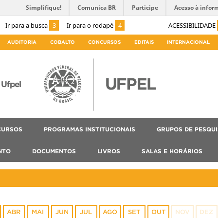
Simplifique!
Comunica BR
Participe
Acesso à infor
Ir para a busca
3
Ir para o rodapé
4
ACESSIBILIDADE
AUDITORIA
COBALTO
CONCURSOS
EDITAIS
INTERNACIONAL
Ufpel
CURSOS
PROGRAMAS INSTITUCIONAIS
GRUPOS DE PESQU
NTO
DOCUMENTOS
LIVROS
SALAS E HORÁRIOS
ABR
MAI
JUN
JUL
AGO
SET
OUT
NOV
DEZ