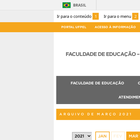
BRASIL
Ir para o conteúdo
1
Ir para o menu
2
PORTAL UFPEL
ACESSO À INFORMAÇÃO
FACULDADE DE EDUCAÇÃO – 
FACULDADE DE EDUCAÇÃO
ATENDIME
ARQUIVO DE MARÇO 2021
JAN
FEV
MAR