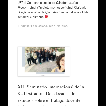
UFPel Com participação do @labforma.ufpel
@gepi__ufpel @projeto.montessori.ufpel Obrigada
direção e equipe da @emeialcidesbarcelos acolhida
sensível e humana
14/08/2024
em
Galeria
,
Início
,
Notícias
.
XIII Seminario Internacional de la
Red Estrado: “Dos décadas de
estudios sobre el trabajo docente.