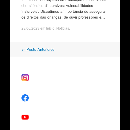
dos silêncios discursivos: vulnerabilidades
invisíveis’. Discutimos a importância de assegurar
os direitos das crianças, de ouvir professores e…
23/06/2023
em
Início
,
Notícias
.
Navegação
←
Posts Anteriores
do
post