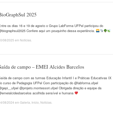
BioGraphSul 2025
Entre os dias 16 e 19 de agosto o Grupo LabForma UFPel participou do
@biographsul2025 Confere aqui um pouquinho dessa experiência.
20/08/2025
em
Notícias
.
Saída de campo – EMEI Alcides Barcelos
Saída de campo com as turmas Educação Infantil I e Práticas Educativas IX
do curso de Pedagogia UFPel Com participação do @labforma.ufpel
@gepi__ufpel @projeto.montessori.ufpel Obrigada direção e equipe da
@emeialcidesbarcelos acolhida sensível e humana
14/08/2024
em
Galeria
,
Início
,
Notícias
.