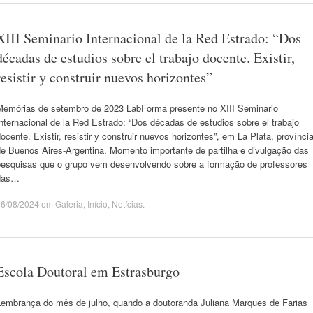
XIII Seminario Internacional de la Red Estrado: “Dos
décadas de estudios sobre el trabajo docente. Existir,
resistir y construir nuevos horizontes”
Memórias de setembro de 2023 LabForma presente no XIII Seminario
nternacional de la Red Estrado: “Dos décadas de estudios sobre el trabajo
ocente. Existir, resistir y construir nuevos horizontes”, em La Plata, provínci
de Buenos Aires-Argentina. Momento importante de partilha e divulgação das
pesquisas que o grupo vem desenvolvendo sobre a formação de professores
das…
06/08/2024
em
Galeria
,
Início
,
Notícias
.
Escola Doutoral em Estrasburgo
Lembrança do mês de julho, quando a doutoranda Juliana Marques de Farias