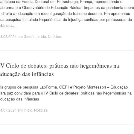
participou da Escola Doutoral em Estrasburgo, França, representando o
Labforma e o Observatório de Educação Básica: Impactos da pandemia sobre
 direito à educação e a reconfiguração do trabalho docente. Ela apresentou
ua pesquisa intitulada Experiências de injustiça sentidas por professoras de
infância…
04/08/2024
em
Galeria
,
Início
,
Notícias
.
IV Ciclo de debates: práticas não hegemônicas na
educação das infâncias
Os grupos de pesquisa LabForma, GEPI e Projeto Montessori – Educação
para paz convidam para o IV Ciclo de debates: práticas não hegemônicas na
educação das infâncias
24/07/2024
em
Início
,
Notícias
.