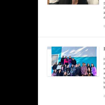
à
r
t
t