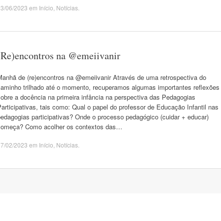
23/06/2023
em
Início
,
Notícias
.
(Re)encontros na @emeiivanir
Manhã de (re)encontros na @emeiivanir Através de uma retrospectiva do
caminho trilhado até o momento, recuperamos algumas importantes reflexões
obre a docência na primeira infância na perspectiva das Pedagogias
articipativas, tais como: Qual o papel do professor de Educação Infantil nas
pedagogias participativas? Onde o processo pedagógico (cuidar + educar)
começa? Como acolher os contextos das…
17/02/2023
em
Início
,
Notícias
.