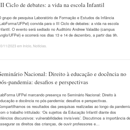
III Ciclo de debates: a vida na escola Infantil
O grupo de pesquisa Laboratório de Formação e Estudos da Infância
LabForma/UFPel) convida para o III Ciclo de debates: a vida na escola
nfantil. O evento será sediado no Auditório Andrew Valadão (campus
nglo/UFPel) e ocorrerá nos dias 13 e 14 de dezembro, a partir das 9h.
10/11/2023
em
Início
,
Notícias
.
Seminário Nacional: Direito à educação e docência no
pós-pandemia: desafios e perspectivas
LabForma UFPel marcando presença no Seminário Nacional: Direito à
educação e docência no pós-pandemia: desafios e perspectivas.
Compartilhamos os resultados das pesquisas realizadas ao longo da pandemi
om o trabalho intitulado: ‘Os sujeitos da Educação Infantil diante dos
ilêncios discursivos: vulnerabilidades invisíveis’. Discutimos a importância d
ssegurar os direitos das crianças, de ouvir professores e…