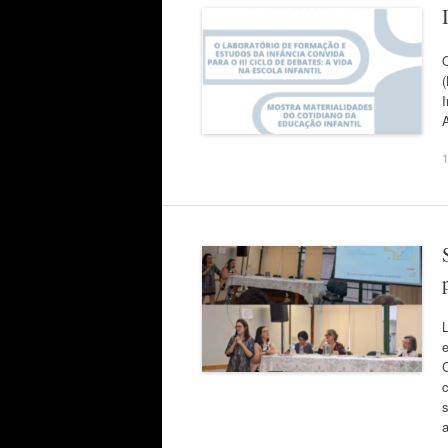
(
I
A
c
s
a