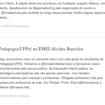
Sul e Norte. A edição deste ano aconteceu na Fundação Joaquim Nabuco, e
Recife. Agradecemos ao @gestradoufmg pela organização do evento e
 @fundajoficial pela acolhida ao longo desse período! Confira alguns registro
dessa…
01/09/2025
em
Notícias
.
Pedagogia/UFPel na EMEI Alcides Barcelos
Hoje, encerramos mais um semestre letivo com este grupo de estudantes de
Pedagogia/UFPel. Visitamos a @emeialcidesbarcelos e renovamos nosso
econhecimento pela escola pública. Na Educação Infantil pública, as
abordagens participativas são não apenas possíveis, mas também
ransformadoras para crianças e professoras. Obrigada professora Lídia pelo
estemunho profissional de hoje. Em Pelotas, Profa. Elisa (@fiosinfancia) e
Maiane (@maiane.th8),…
27/08/2025
em
Notícias
.