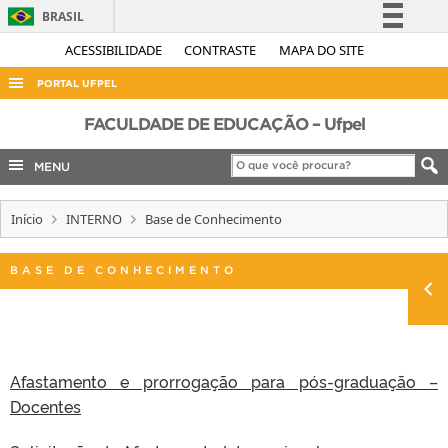
BRASIL
Simplifique!
ACESSIBILIDADE
CONTRASTE
MAPA DO SITE
Comunica BR
PORTAL UFPEL
Participe
ACESSO À INFORMAÇÃO
FACULDADE DE EDUCAÇÃO – Ufpel
Acesso à informação
AUDITORIA
MENU
Legislação
COBALTO
Canais
Início
INTERNO
Base de Conhecimento
CONCURSOS
EDITAIS
BASE DE CONHECIMENTO
INTERNACIONAL
OUVIDORIA
PORTARIAS
Afastamento e prorrogação para pós-graduação –
TELEFONES
Docentes