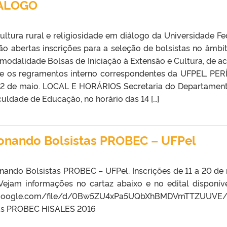
IÁLOGO
ltura rural e religiosidade em diálogo da Universidade Fe
ão abertas inscrições para a seleção de bolsistas no âmbi
odalidade Bolsas de Iniciação à Extensão e Cultura, de a
e e os regramentos interno correspondentes da UFPEL. PE
2 de maio. LOCAL E HORÁRIOS Secretaria do Departamen
ldade de Educação, no horário das 14 […]
ionando Bolsistas PROBEC – UFPel
nando Bolsistas PROBEC – UFPel. Inscrições de 11 a 20 de
Vejam informações no cartaz abaixo e no edital disponív
.google.com/file/d/0Bw5ZU4xPa5UQbXhBMDVmTTZUUVE/
stas PROBEC HISALES 2016