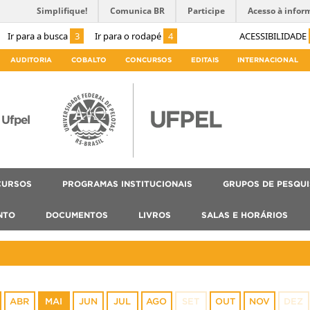
Simplifique!
Comunica BR
Participe
Acesso à infor
Ir para a busca
3
Ir para o rodapé
4
ACESSIBILIDADE
AUDITORIA
COBALTO
CONCURSOS
EDITAIS
INTERNACIONAL
Ufpel
CURSOS
PROGRAMAS INSTITUCIONAIS
GRUPOS DE PESQU
NTO
DOCUMENTOS
LIVROS
SALAS E HORÁRIOS
ABR
MAI
JUN
JUL
AGO
SET
OUT
NOV
DEZ