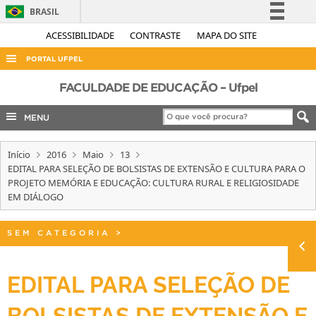
BRASIL
Simplifique!
ACESSIBILIDADE
CONTRASTE
MAPA DO SITE
Comunica BR
PORTAL UFPEL
Participe
ACESSO À INFORMAÇÃO
FACULDADE DE EDUCAÇÃO – Ufpel
Acesso à informação
AUDITORIA
MENU
Legislação
COBALTO
Canais
Início
2016
Maio
13
CONCURSOS
EDITAL PARA SELEÇÃO DE BOLSISTAS DE EXTENSÃO E CULTURA PARA O
EDITAIS
PROJETO MEMÓRIA E EDUCAÇÃO: CULTURA RURAL E RELIGIOSIDADE
EM DIÁLOGO
INTERNACIONAL
OUVIDORIA
SEM CATEGORIA
>
PORTARIAS
EDITAL PARA SELEÇÃO DE
TELEFONES
BOLSISTAS DE EXTENSÃO E