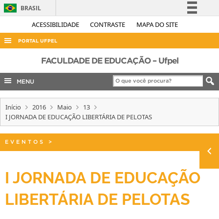
BRASIL
Simplifique!
ACESSIBILIDADE
CONTRASTE
MAPA DO SITE
Comunica BR
PORTAL UFPEL
Participe
ACESSO À INFORMAÇÃO
FACULDADE DE EDUCAÇÃO – Ufpel
Acesso à informação
AUDITORIA
MENU
Legislação
COBALTO
Canais
Início
2016
Maio
13
CONCURSOS
I JORNADA DE EDUCAÇÃO LIBERTÁRIA DE PELOTAS
EDITAIS
INTERNACIONAL
EVENTOS
>
OUVIDORIA
I JORNADA DE EDUCAÇÃO
PORTARIAS
LIBERTÁRIA DE PELOTAS
TELEFONES