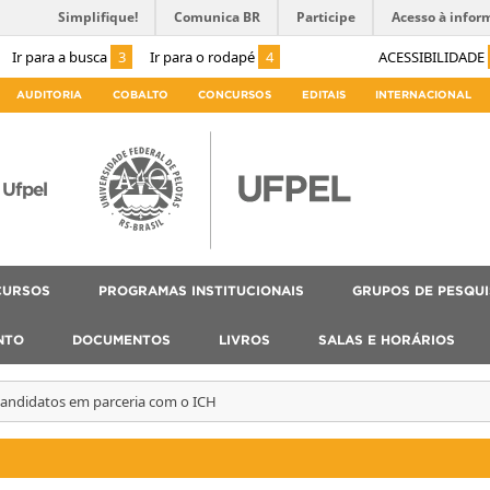
Simplifique!
Comunica BR
Participe
Acesso à infor
Ir para a busca
3
Ir para o rodapé
4
ACESSIBILIDADE
AUDITORIA
COBALTO
CONCURSOS
EDITAIS
INTERNACIONAL
Ufpel
CURSOS
PROGRAMAS INSTITUCIONAIS
GRUPOS DE PESQU
NTO
DOCUMENTOS
LIVROS
SALAS E HORÁRIOS
andidatos em parceria com o ICH