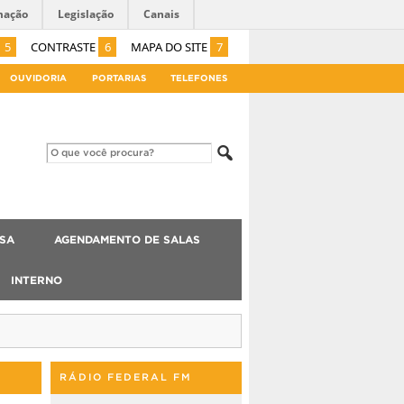
mação
Legislação
Canais
5
CONTRASTE
6
MAPA DO SITE
7
OUVIDORIA
PORTARIAS
TELEFONES
ISA
AGENDAMENTO DE SALAS
INTERNO
RÁDIO FEDERAL FM