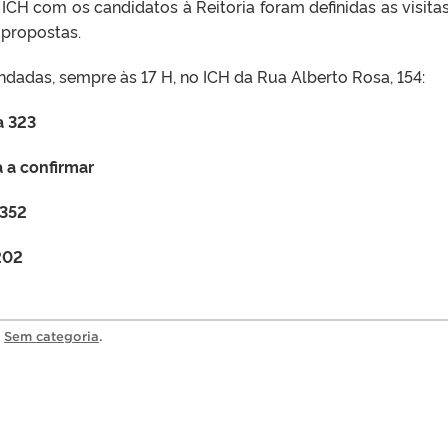
 ICH com os candidatos à Reitoria foram definidas as visita
 propostas.
gendadas, sempre às 17 H, no ICH da Rua Alberto Rosa, 154:
a 323
 a confirmar
 352
202
a
Sem categoria
.