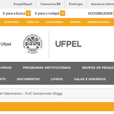
Simplifique!
Comunica BR
Participe
Acesso à infor
Ir para a busca
3
Ir para o rodapé
4
ACESSIBILIDADE
AUDITORIA
COBALTO
CONCURSOS
EDITAIS
INTERNACIONAL
Ufpel
CURSOS
PROGRAMAS INSTITUCIONAIS
GRUPOS DE PESQU
NTO
DOCUMENTOS
LIVROS
SALAS E HORÁRIOS
e Falecimento – Prof. Gomercindo Ghiggi