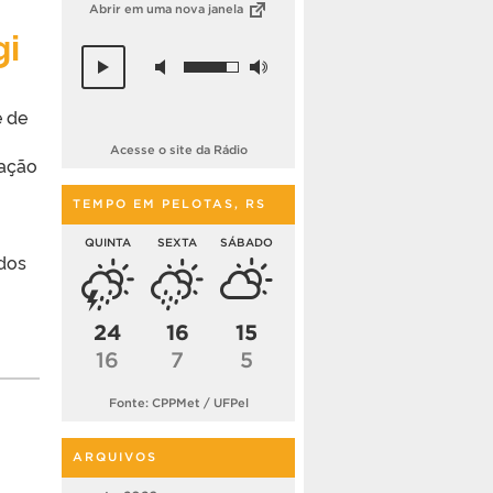
Abrir em uma nova janela
gi
e de
Acesse o site da Rádio
uação
TEMPO EM PELOTAS, RS
QUINTA
SEXTA
SÁBADO
dos
24
16
15
16
7
5
Fonte: CPPMet / UFPel
ARQUIVOS