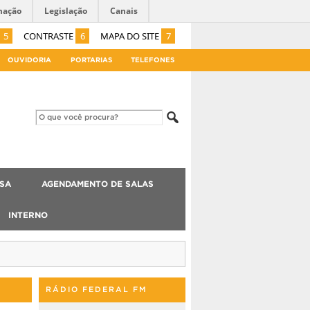
mação
Legislação
Canais
5
CONTRASTE
6
MAPA DO SITE
7
OUVIDORIA
PORTARIAS
TELEFONES
ISA
AGENDAMENTO DE SALAS
INTERNO
RÁDIO FEDERAL FM