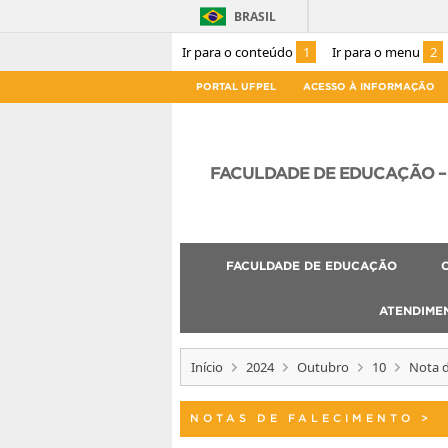
BRASIL
Ir para o conteúdo
1
Ir para o menu
2
PORTAL UFPEL
ACESSO À INFORMAÇÃO
FACULDADE DE EDUCAÇÃO – 
FACULDADE DE EDUCAÇÃO
ATENDIME
Início
2024
Outubro
10
Nota d
NOTAS DE FALECIMENTO
>