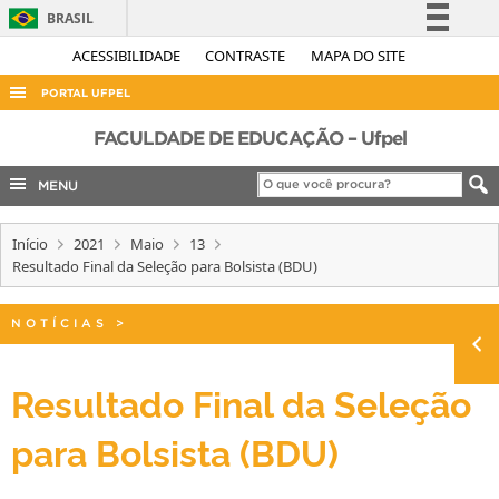
BRASIL
Simplifique!
ACESSIBILIDADE
CONTRASTE
MAPA DO SITE
Comunica BR
PORTAL UFPEL
Participe
ACESSO À INFORMAÇÃO
FACULDADE DE EDUCAÇÃO – Ufpel
Acesso à informação
AUDITORIA
MENU
Legislação
COBALTO
Canais
Início
2021
Maio
13
CONCURSOS
Resultado Final da Seleção para Bolsista (BDU)
EDITAIS
INTERNACIONAL
NOTÍCIAS
>
OUVIDORIA
Resultado Final da Seleção
PORTARIAS
para Bolsista (BDU)
TELEFONES