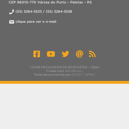
CEP 96010-770 Várzea do Porto – Pelotas – RS
(53) 3284-5533 / (53) 3284-5538
clique para ver o e-mail
©2026 FACULDADE DE EDUCAÇÃO – Ufpel.
Criado com
WordPress
.
Tema desenvolvido por
SGTIC / UFPel
.