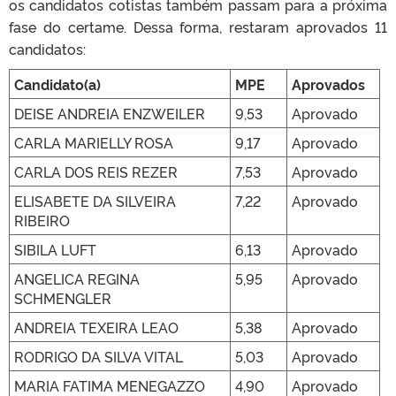
os candidatos cotistas também passam para a próxima
fase do certame. Dessa forma, restaram aprovados 11
candidatos:
Candidato(a)
MPE
Aprovados
DEISE ANDREIA ENZWEILER
9,53
Aprovado
CARLA MARIELLY ROSA
9,17
Aprovado
CARLA DOS REIS REZER
7,53
Aprovado
ELISABETE DA SILVEIRA
7,22
Aprovado
RIBEIRO
SIBILA LUFT
6,13
Aprovado
ANGELICA REGINA
5,95
Aprovado
SCHMENGLER
ANDREIA TEXEIRA LEAO
5,38
Aprovado
RODRIGO DA SILVA VITAL
5,03
Aprovado
MARIA FATIMA MENEGAZZO
4,90
Aprovado