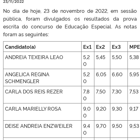
23/11/2022
No dia de hoje, 23 de novembro de 2022, em sessão
pública, foram divulgados os resultados da prova
escrita do concurso de Educação Especial. As notas
foram as seguintes:
Candidato(a)
Ex1
Ex2
Ex3
MPE
ANDREIA TEXEIRA LEAO
5,2
5,45
5,50
5,38
0
ANGELICA REGINA
5,2
6,05
6,60
5,95
SCHMENGLER
0
CARLA DOS REIS REZER
7,8
7,50
7,30
7,53
0
CARLA MARIELLY ROSA
9,0
9,20
9,30
9,17
0
DEISE ANDREIA ENZWEILER
9,4
9,70
9,50
9,53
0