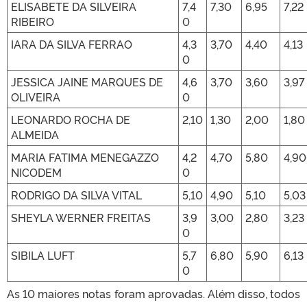
ELISABETE DA SILVEIRA
7,4
7,30
6,95
7,22
RIBEIRO
0
IARA DA SILVA FERRAO
4,3
3,70
4,40
4,13
0
JESSICA JAINE MARQUES DE
4,6
3,70
3,60
3,97
OLIVEIRA
0
LEONARDO ROCHA DE
2,10
1,30
2,00
1,80
ALMEIDA
MARIA FATIMA MENEGAZZO
4,2
4,70
5,80
4,90
NICODEM
0
RODRIGO DA SILVA VITAL
5,10
4,90
5,10
5,03
SHEYLA WERNER FREITAS
3,9
3,00
2,80
3,23
0
SIBILA LUFT
5,7
6,80
5,90
6,13
0
As 10 maiores notas foram aprovadas. Além disso, todos