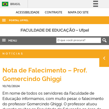
BRASIL
Simplifique!
ACESSIBILIDADE
CONTRASTE
MAPA DO SITE
Comunica BR
PORTAL UFPEL
Participe
ACESSO À INFORMAÇÃO
FACULDADE DE EDUCAÇÃO – Ufpel
Acesso à informação
AUDITORIA
MENU
Legislação
COBALTO
Canais
NOTÍCIAS
CONCURSOS
EDITAIS
Nota de Falecimento – Prof.
INTERNACIONAL
Gomercindo Ghiggi
OUVIDORIA
10/10/2024
PORTARIAS
Em nome de todos os servidores da Faculdade de
TELEFONES
Educação informamos, com muito pesar, o falecimento
do professor Gomercindo Ghiggi. O professor atuou