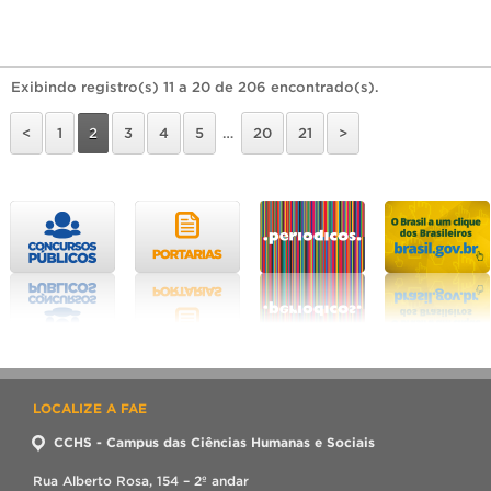
Exibindo registro(s) 11 a 20 de 206 encontrado(s).
<
1
2
3
4
5
…
20
21
>
LOCALIZE A FAE
CCHS - Campus das Ciências Humanas e Sociais
Rua Alberto Rosa, 154 – 2º andar