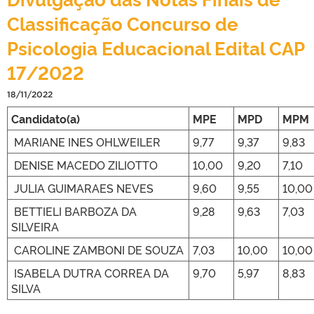
Classificação Concurso de
Psicologia Educacional Edital CAP
17/2022
18/11/2022
Candidato(a)
MPE
MPD
MPM
MARIANE INES OHLWEILER
9,77
9,37
9,83
DENISE MACEDO ZILIOTTO
10,00
9,20
7,10
JULIA GUIMARAES NEVES
9,60
9,55
10,00
BETTIELI BARBOZA DA
9,28
9,63
7,03
SILVEIRA
CAROLINE ZAMBONI DE SOUZA
7,03
10,00
10,00
ISABELA DUTRA CORREA DA
9,70
5,97
8,83
SILVA