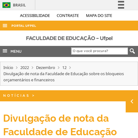
BRASIL
Simplifique!
ACESSIBILIDADE
CONTRASTE
MAPA DO SITE
Comunica BR
PORTAL UFPEL
Participe
ACESSO À INFORMAÇÃO
FACULDADE DE EDUCAÇÃO – Ufpel
Acesso à informação
AUDITORIA
MENU
Legislação
COBALTO
Canais
Início
2022
Dezembro
12
CONCURSOS
Divulgação de nota da Faculdade de Educação sobre os bloqueios
EDITAIS
orçamentários e financeiros
INTERNACIONAL
NOTÍCIAS
>
OUVIDORIA
PORTARIAS
Divulgação de nota da
TELEFONES
Faculdade de Educação