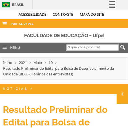
BRASIL
Simplifique!
ACESSIBILIDADE
CONTRASTE
MAPA DO SITE
Comunica BR
PORTAL UFPEL
Participe
ACESSO À INFORMAÇÃO
FACULDADE DE EDUCAÇÃO – Ufpel
Acesso à informação
AUDITORIA
MENU
Legislação
COBALTO
Canais
Início
2021
Maio
10
CONCURSOS
Resultado Preliminar do Edital para Bolsa de Desenvolvimento da
EDITAIS
Unidade (BDU) (Horários das entrevistas)
INTERNACIONAL
NOTÍCIAS
>
OUVIDORIA
PORTARIAS
Resultado Preliminar do
TELEFONES
Edital para Bolsa de