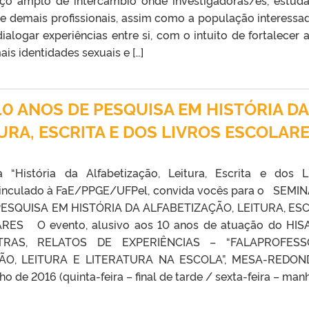
ço amplo de intercâmbio onde investigadoras/es, estuda
es e demais profissionais, assim como a população interessa
alogar experiências entre si, com o intuito de fortalecer a
is identidades sexuais e […]
10 ANOS DE PESQUISA EM HISTÓRIA DA
URA, ESCRITA E DOS LIVROS ESCOLAR
“História da Alfabetização, Leitura, Escrita e dos L
 vinculado à FaE/PPGE/UFPel, convida vocês para o SEMI
PESQUISA EM HISTÓRIA DA ALFABETIZAÇÃO, LEITURA, ES
ES O evento, alusivo aos 10 anos de atuação do HIS
STRAS, RELATOS DE EXPERIÊNCIAS – “FALAPROFESS
ÃO, LEITURA E LITERATURA NA ESCOLA”, MESA-REDON
de 2016 (quinta-feira – final de tarde / sexta-feira – manhã