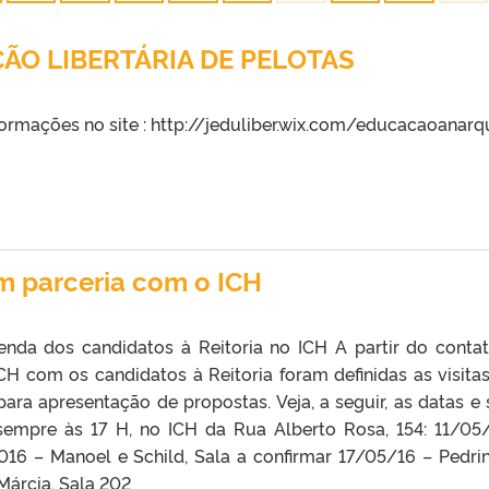
ÃO LIBERTÁRIA DE PELOTAS
rmações no site : http://jeduliber.wix.com/educacaoanarq
m parceria com o ICH
enda dos candidatos à Reitoria no ICH A partir do conta
CH com os candidatos à Reitoria foram definidas as visita
 para apresentação de propostas. Veja, a seguir, as datas e 
sempre às 17 H, no ICH da Rua Alberto Rosa, 154: 11/05
016 – Manoel e Schild, Sala a confirmar 17/05/16 – Pedri
Márcia, Sala 202