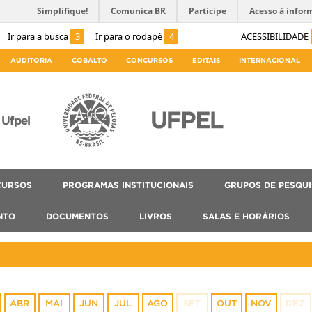
Simplifique!
Comunica BR
Participe
Acesso à infor
Ir para a busca
3
Ir para o rodapé
4
ACESSIBILIDADE
AUDITORIA
COBALTO
CONCURSOS
EDITAIS
INTERNACIONAL
Ufpel
CURSOS
PROGRAMAS INSTITUCIONAIS
GRUPOS DE PESQU
NTO
DOCUMENTOS
LIVROS
SALAS E HORÁRIOS
ABR
MAI
JUN
JUL
AGO
SET
OUT
NOV
DEZ