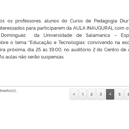
s os professores, alunos do Curso de Pedagogia Diu
nteressados para participarem da AULA INAUGURAL com o 
n Domínguez da Universidade de Salamanca – Esp
obre o tema “Educação e Tecnologias: convivendo na esc
ra próxima, dia 25 às 19:00, no auditório 2 do Centro de 
 As aulas não serão suspensas.
trado(s).
<
1
2
3
4
5