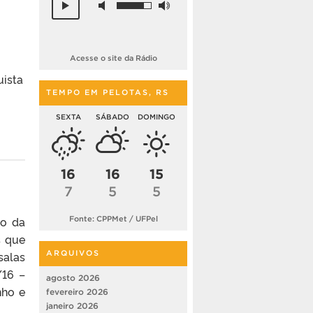
Acesse o site da Rádio
uista
TEMPO EM PELOTAS, RS
SEXTA
SÁBADO
DOMINGO
16
16
15
7
5
5
to da
Fonte: CPPMet / UFPel
s que
salas
ARQUIVOS
/16 –
agosto 2026
nho e
fevereiro 2026
janeiro 2026