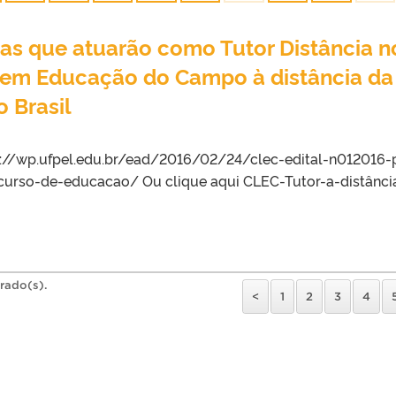
tas que atuarão como Tutor Distância n
a em Educação do Campo à distância da
 Brasil
://wp.ufpel.edu.br/ead/2016/02/24/clec-edital-n012016-
curso-de-educacao/ Ou clique aqui CLEC-Tutor-a-distância
trado(s).
<
1
2
3
4