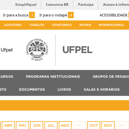
Simplifique!
Comunica BR
Participe
Acesso à infor
Ir para a busca
3
Ir para o rodapé
4
ACESSIBILIDADE
AUDITORIA
COBALTO
CONCURSOS
EDITAIS
INTERNACIONAL
Ufpel
CURSOS
PROGRAMAS INSTITUCIONAIS
GRUPOS DE PESQU
NTO
DOCUMENTOS
LIVROS
SALAS E HORÁRIOS
ABR
MAI
JUN
JUL
AGO
SET
OUT
NOV
DEZ