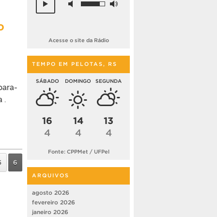
o
Acesse o site da Rádio
TEMPO EM PELOTAS, RS
SÁBADO
DOMINGO
SEGUNDA
para-
 .
16
14
13
4
4
4
Fonte: CPPMet / UFPel
5
6
ARQUIVOS
agosto 2026
fevereiro 2026
janeiro 2026