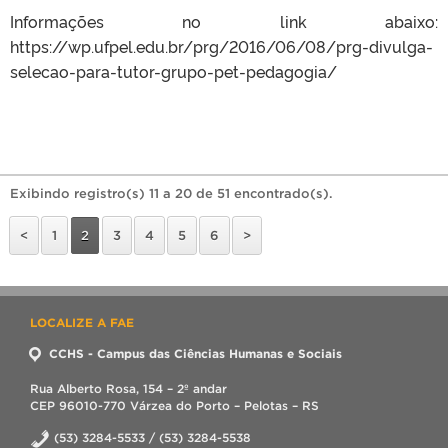
Informações no link abaixo:
https://wp.ufpel.edu.br/prg/2016/06/08/prg-divulga-
selecao-para-tutor-grupo-pet-pedagogia/
Exibindo registro(s) 11 a 20 de 51 encontrado(s).
<
1
2
3
4
5
6
>
LOCALIZE A FAE
CCHS - Campus das Ciências Humanas e Sociais
Rua Alberto Rosa, 154 – 2º andar
CEP 96010-770 Várzea do Porto – Pelotas – RS
(53) 3284-5533 / (53) 3284-5538