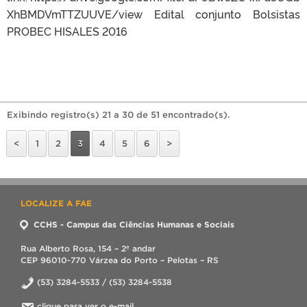
XhBMDVmTTZUUVE/view Edital conjunto Bolsistas
PROBEC HISALES 2016
Exibindo registro(s) 21 a 30 de 51 encontrado(s).
<
1
2
3
4
5
6
>
LOCALIZE A FAE
CCHS - Campus das Ciências Humanas e Sociais
Rua Alberto Rosa, 154 – 2º andar
CEP 96010-770 Várzea do Porto – Pelotas – RS
(53) 3284-5533 / (53) 3284-5538
clique para ver o e-mail