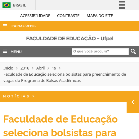
BRASIL
Simplifique!
ACESSIBILIDADE
CONTRASTE
MAPA DO SITE
Comunica BR
PORTAL UFPEL
Participe
ACESSO À INFORMAÇÃO
FACULDADE DE EDUCAÇÃO – Ufpel
Acesso à informação
AUDITORIA
MENU
Legislação
COBALTO
Canais
Início
2016
Abril
19
CONCURSOS
Faculdade de Educação seleciona bolsistas para preenchimento de
EDITAIS
vagas do Programa de Bolsas Acadêmicas
INTERNACIONAL
NOTÍCIAS
>
OUVIDORIA
PORTARIAS
Faculdade de Educação
TELEFONES
seleciona bolsistas para