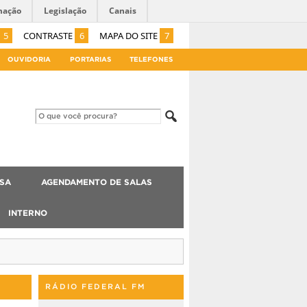
mação
Legislação
Canais
5
CONTRASTE
6
MAPA DO SITE
7
OUVIDORIA
PORTARIAS
TELEFONES
ISA
AGENDAMENTO DE SALAS
INTERNO
RÁDIO FEDERAL FM