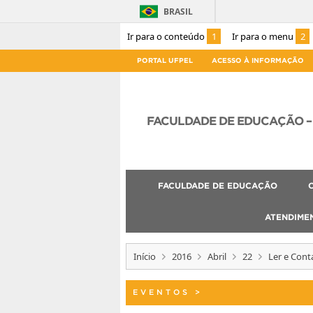
BRASIL
Ir para o conteúdo
1
Ir para o menu
2
PORTAL UFPEL
ACESSO À INFORMAÇÃO
FACULDADE DE EDUCAÇÃO – 
FACULDADE DE EDUCAÇÃO
ATENDIME
Início
2016
Abril
22
Ler e Cont
EVENTOS
>