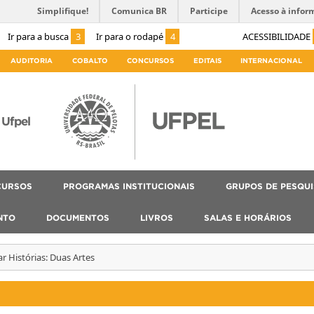
Simplifique!
Comunica BR
Participe
Acesso à infor
Ir para a busca
3
Ir para o rodapé
4
ACESSIBILIDADE
AUDITORIA
COBALTO
CONCURSOS
EDITAIS
INTERNACIONAL
Ufpel
CURSOS
PROGRAMAS INSTITUCIONAIS
GRUPOS DE PESQU
NTO
DOCUMENTOS
LIVROS
SALAS E HORÁRIOS
ar Histórias: Duas Artes