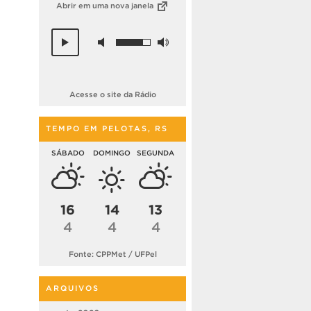
Abrir em uma nova janela
Acesse o site da Rádio
TEMPO EM PELOTAS, RS
SÁBADO
DOMINGO
SEGUNDA
16
14
13
4
4
4
Fonte: CPPMet / UFPel
ARQUIVOS