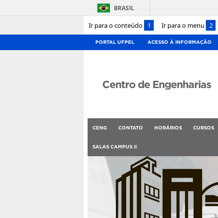
BRASIL
Ir para o conteúdo
1
Ir para o menu
2
PORTAL UFPEL
ACESSO À INFORMAÇÃO
Centro de Engenharias
CENG
CONTATO
HORÁRIOS
CURSOS
SALAS CAMPUS II