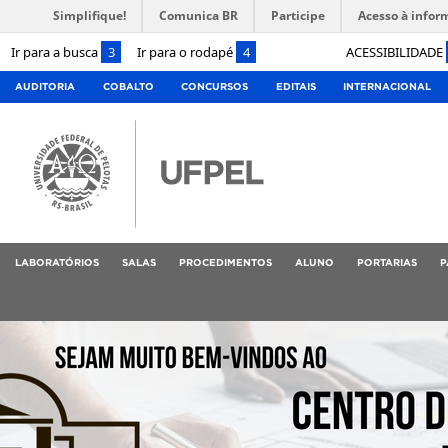
Simplifique!
Comunica BR
Participe
Acesso à infor
Ir para a busca
3
Ir para o rodapé
4
ACESSIBILIDADE
AUDITORIA
COBALTO
CONCURSOS
EDITAIS
INTERNACIONAL
LABORATÓRIOS
SALAS
PROCEDIMENTOS
ALUNO
PORTARIAS
P