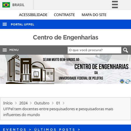
BRASIL
Simplifique!
ACESSIBILIDADE
CONTRASTE
MAPA DO SITE
Comunica BR
PORTAL UFPEL
Participe
ACESSO À INFORMAÇÃO
Centro de Engenharias
Acesso à informação
AUDITORIA
Legislação
MENU
COBALTO
Canais
CONCURSOS
EDITAIS
INTERNACIONAL
OUVIDORIA
Início
2024
Outubro
01
PORTARIAS
UFPel tem docentes entre pesquisadores e pesquisadoras mais
influentes do mundo
TELEFONES
EVENTOS
>
ÚLTIMOS POSTS
>