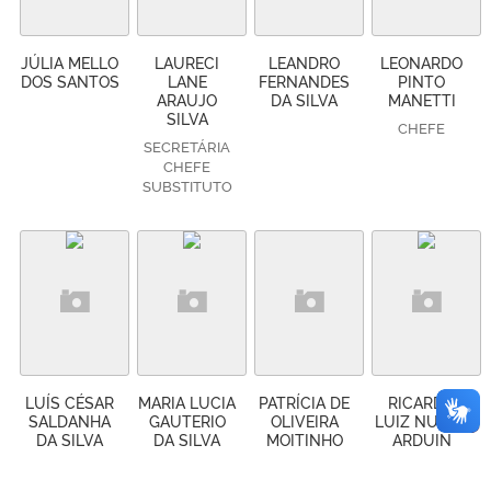
JÚLIA MELLO
LAURECI
LEANDRO
LEONARDO
DOS SANTOS
LANE
FERNANDES
PINTO
ARAUJO
DA SILVA
MANETTI
SILVA
CHEFE
SECRETÁRIA
CHEFE
SUBSTITUTO
LUÍS CÉSAR
MARIA LUCIA
PATRÍCIA DE
RICARDO
SALDANHA
GAUTERIO
OLIVEIRA
LUIZ NUNES
DA SILVA
DA SILVA
MOITINHO
ARDUIN