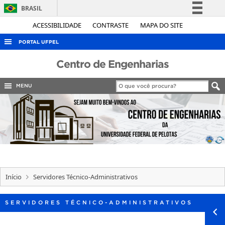
BRASIL
Simplifique!
ACESSIBILIDADE
CONTRASTE
MAPA DO SITE
Comunica BR
PORTAL UFPEL
Participe
ACESSO À INFORMAÇÃO
Centro de Engenharias
Acesso à informação
AUDITORIA
Legislação
MENU
COBALTO
Canais
CONCURSOS
EDITAIS
INTERNACIONAL
OUVIDORIA
Início
Servidores Técnico-Administrativos
PORTARIAS
TELEFONES
SERVIDORES TÉCNICO-ADMINISTRATIVOS