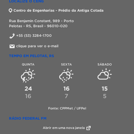
LOCALIZE O CENG
Centro de Engenharias - Prédio da Antiga Cotada
Rua Benjamin Constant, 989 - Porto
Pelotas - RS, Brasil - 96010-020
+55 (53) 3284-1700
clique para ver o e-mail
TEMPO EM PELOTAS, RS
QUINTA
SEXTA
SÁBADO
24
16
15
16
7
5
Fonte: CPPMet / UFPel
RÁDIO FEDERAL FM
Abrir em uma nova janela