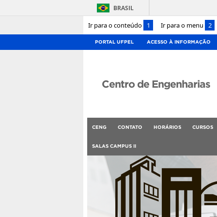
BRASIL
Ir para o conteúdo
1
Ir para o menu
2
PORTAL UFPEL
ACESSO À INFORMAÇÃO
Centro de Engenharias
CENG
CONTATO
HORÁRIOS
CURSOS
SALAS CAMPUS II