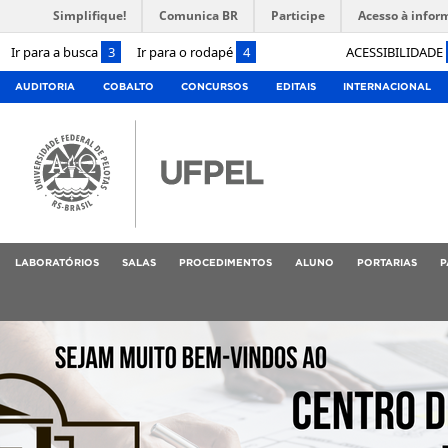
Simplifique!
Comunica BR
Participe
Acesso à infor
Ir para a busca
3
Ir para o rodapé
4
ACESSIBILIDADE
AUDITORIA
COBALTO
CONCURSOS
EDITAIS
INTERNACIONAL
LABORATÓRIOS
SALAS
PROCEDIMENTOS
ALUNO
PORTARIAS
P