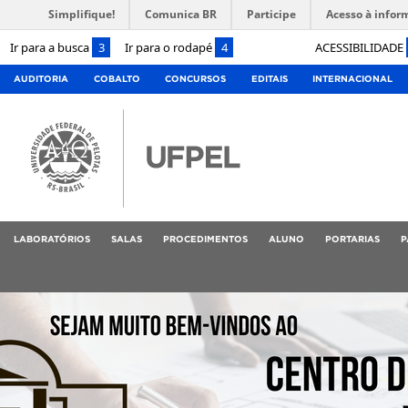
Simplifique!
Comunica BR
Participe
Acesso à infor
Ir para a busca
3
Ir para o rodapé
4
ACESSIBILIDADE
AUDITORIA
COBALTO
CONCURSOS
EDITAIS
INTERNACIONAL
LABORATÓRIOS
SALAS
PROCEDIMENTOS
ALUNO
PORTARIAS
P