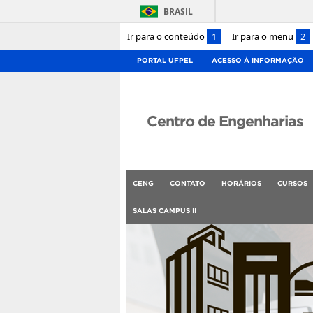
BRASIL
Ir para o conteúdo
1
Ir para o menu
2
PORTAL UFPEL
ACESSO À INFORMAÇÃO
Centro de Engenharias
CENG
CONTATO
HORÁRIOS
CURSOS
SALAS CAMPUS II