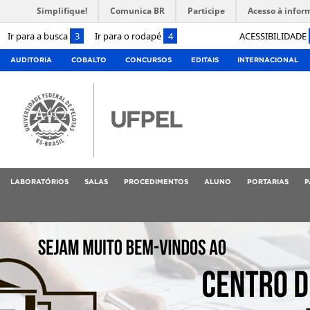
Simplifique!
Comunica BR
Participe
Acesso à infor
Ir para a busca
3
Ir para o rodapé
4
ACESSIBILIDADE
AUDITORIA
COBALTO
CONCURSOS
EDITAIS
INTERNACIONAL
LABORATÓRIOS
SALAS
PROCEDIMENTOS
ALUNO
PORTARIAS
P