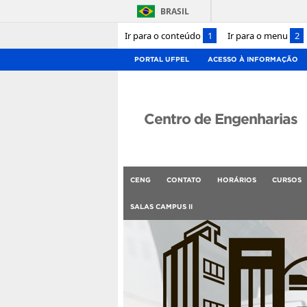
BRASIL
Ir para o conteúdo
1
Ir para o menu
2
PORTAL UFPEL
ACESSO À INFORMAÇÃO
Centro de Engenharias
CENG
CONTATO
HORÁRIOS
CURSOS
SALAS CAMPUS II