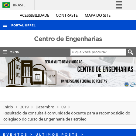
BRASIL
Simplifique!
ACESSIBILIDADE
CONTRASTE
MAPA DO SITE
Comunica BR
PORTAL UFPEL
Participe
ACESSO À INFORMAÇÃO
Centro de Engenharias
Acesso à informação
AUDITORIA
Legislação
MENU
COBALTO
Canais
CONCURSOS
EDITAIS
INTERNACIONAL
OUVIDORIA
Início
2019
Dezembro
09
PORTARIAS
Resultado da consulta à comunidade docente para a recomposição do
colegiado do curso de Engenharia de Petróleo
TELEFONES
EVENTOS
>
ÚLTIMOS POSTS
>