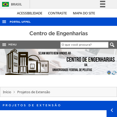
BRASIL
Simplifique!
ACESSIBILIDADE
CONTRASTE
MAPA DO SITE
Comunica BR
PORTAL UFPEL
Participe
ACESSO À INFORMAÇÃO
Centro de Engenharias
Acesso à informação
AUDITORIA
Legislação
MENU
COBALTO
Canais
CONCURSOS
EDITAIS
INTERNACIONAL
OUVIDORIA
Início
Projetos de Extensão
PORTARIAS
TELEFONES
PROJETOS DE EXTENSÃO