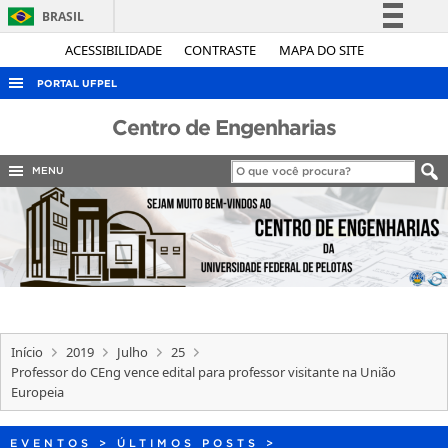
BRASIL
Simplifique!
ACESSIBILIDADE
CONTRASTE
MAPA DO SITE
Comunica BR
PORTAL UFPEL
Participe
ACESSO À INFORMAÇÃO
Centro de Engenharias
Acesso à informação
AUDITORIA
Legislação
MENU
COBALTO
Canais
CONCURSOS
EDITAIS
INTERNACIONAL
OUVIDORIA
Início
2019
Julho
25
PORTARIAS
Professor do CEng vence edital para professor visitante na União
Europeia
TELEFONES
EVENTOS
>
ÚLTIMOS POSTS
>