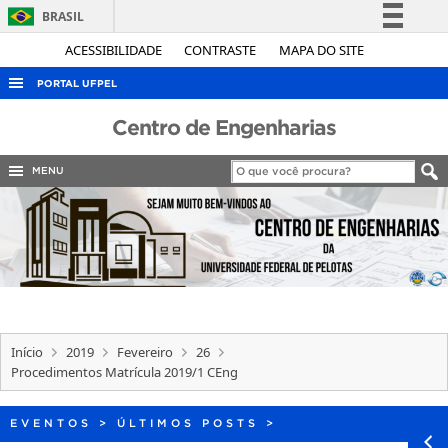
BRASIL
Simplifique!
ACESSIBILIDADE
CONTRASTE
MAPA DO SITE
Comunica BR
PORTAL UFPEL
Participe
ACESSO À INFORMAÇÃO
Centro de Engenharias
Acesso à informação
AUDITORIA
Legislação
MENU
COBALTO
Canais
CONCURSOS
EDITAIS
INTERNACIONAL
OUVIDORIA
Início
2019
Fevereiro
26
PORTARIAS
Procedimentos Matrícula 2019/1 CEng
TELEFONES
EVENTOS
>
ÚLTIMOS POSTS
>