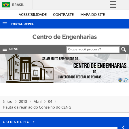
BRASIL
Simplifique!
ACESSIBILIDADE
CONTRASTE
MAPA DO SITE
Comunica BR
PORTAL UFPEL
Participe
ACESSO À INFORMAÇÃO
Centro de Engenharias
Acesso à informação
AUDITORIA
Legislação
MENU
COBALTO
Canais
CONCURSOS
EDITAIS
INTERNACIONAL
OUVIDORIA
Início
2018
Abril
04
PORTARIAS
Pauta da reunião do Conselho do CENG
TELEFONES
CONSELHO
>