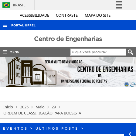
BRASIL
Simplifique!
ACESSIBILIDADE
CONTRASTE
MAPA DO SITE
Comunica BR
PORTAL UFPEL
Participe
ACESSO À INFORMAÇÃO
Centro de Engenharias
Acesso à informação
AUDITORIA
Legislação
MENU
COBALTO
Canais
CONCURSOS
EDITAIS
INTERNACIONAL
OUVIDORIA
Início
2025
Maio
29
PORTARIAS
ORDEM DE CLASSIFICAÇÃO PARA BOLSISTA
TELEFONES
EVENTOS
>
ÚLTIMOS POSTS
>