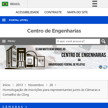
BRASIL
Simplifique!
ACESSIBILIDADE
CONTRASTE
MAPA DO SITE
Comunica BR
PORTAL UFPEL
Participe
ACESSO À INFORMAÇÃO
Centro de Engenharias
Acesso à informação
AUDITORIA
Legislação
MENU
COBALTO
Canais
CONCURSOS
EDITAIS
INTERNACIONAL
OUVIDORIA
Início
2013
Novembro
28
PORTARIAS
Homologação de inscrições para representantes junto às Câmaras e
Conselho do CEng
TELEFONES
CÂMARAS
>