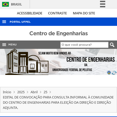
BRASIL
Simplifique!
ACESSIBILIDADE
CONTRASTE
MAPA DO SITE
Comunica BR
PORTAL UFPEL
Participe
ACESSO À INFORMAÇÃO
Centro de Engenharias
Acesso à informação
AUDITORIA
Legislação
MENU
COBALTO
Canais
CONCURSOS
EDITAIS
INTERNACIONAL
OUVIDORIA
Início
2025
Abril
25
PORTARIAS
EDITAL DE CONVOCAÇÃO PARA CONSULTA INFORMAL À COMUNIDADE
DO CENTRO DE ENGENHARIAS PARA ELEIÇÃO DA DIREÇÃO E DIREÇÃO
TELEFONES
ADJUNTA.