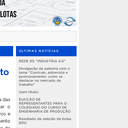
ÚLTIMAS NOTÍCIAS
REDE RS “INDUSTRIA 4.0”
to
Divulgação da palestra com o
tema “Currículo, entrevista e
posicionamento: como se
destacar no mercado de
trabalho”
(sem título)
a das
ELEIÇÃO DE
REPRESENTANTES PARA O
tar o
COLEGIADO DO CURSO DE
ENGENHARIA DE PRODUÇÃO
vos e
Resultado da seleção da bolsa
mento
BDU
es da