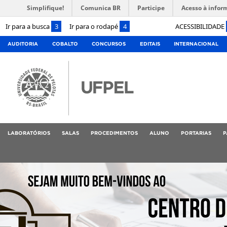
Simplifique!
Comunica BR
Participe
Acesso à infor
Ir para a busca
3
Ir para o rodapé
4
ACESSIBILIDADE
AUDITORIA
COBALTO
CONCURSOS
EDITAIS
INTERNACIONAL
LABORATÓRIOS
SALAS
PROCEDIMENTOS
ALUNO
PORTARIAS
P