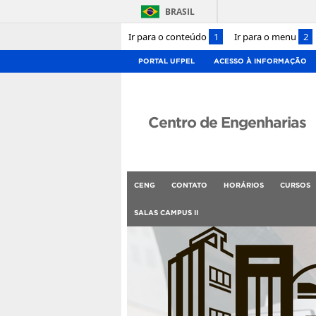
BRASIL
Ir para o conteúdo
1
Ir para o menu
2
PORTAL UFPEL
ACESSO À INFORMAÇÃO
Centro de Engenharias
CENG
CONTATO
HORÁRIOS
CURSOS
SALAS CAMPUS II