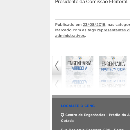
Presidente da Comissão Eleitoral
Publicado
em
23/08/2016
, nas catego
Marcado com as tags
representantes d
administrativos
.
LOCALIZE O CENG
Centro de Engenharias - Prédio da A
Cotada
Rua Benjamin Constant, 989 - Porto