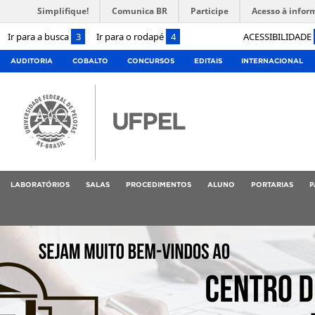
Simplifique!
Comunica BR
Participe
Acesso à infor
Ir para a busca
3
Ir para o rodapé
4
ACESSIBILIDADE
AUDITORIA
COBALTO
CONCURSOS
EDITAIS
INTERNACIONAL
LABORATÓRIOS
SALAS
PROCEDIMENTOS
ALUNO
PORTARIAS
P