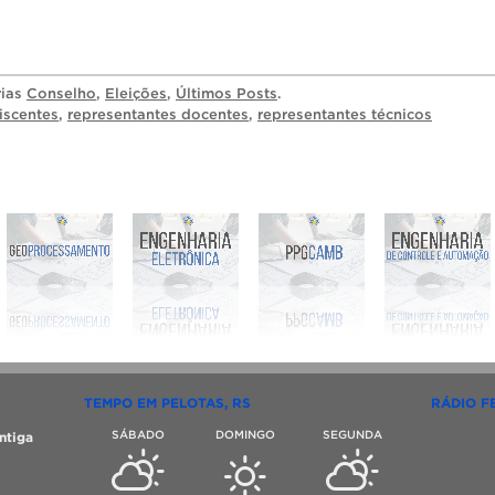
rias
Conselho
,
Eleições
,
Últimos Posts
.
iscentes
,
representantes docentes
,
representantes técnicos
TEMPO EM PELOTAS, RS
RÁDIO F
SÁBADO
DOMINGO
SEGUNDA
ntiga