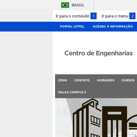
BRASIL
Ir para o conteúdo
1
Ir para o menu
2
PORTAL UFPEL
ACESSO À INFORMAÇÃO
Centro de Engenharias
CENG
CONTATO
HORÁRIOS
CURSOS
SALAS CAMPUS II