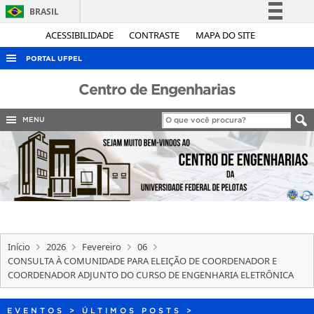
BRASIL
Simplifique!
ACESSIBILIDADE
CONTRASTE
MAPA DO SITE
Comunica BR
PORTAL UFPEL
Participe
ACESSO À INFORMAÇÃO
Centro de Engenharias
Acesso à informação
AUDITORIA
Legislação
MENU
COBALTO
Canais
CONCURSOS
EDITAIS
INTERNACIONAL
OUVIDORIA
Início
2026
Fevereiro
06
PORTARIAS
CONSULTA À COMUNIDADE PARA ELEIÇÃO DE COORDENADOR E
COORDENADOR ADJUNTO DO CURSO DE ENGENHARIA ELETRÔNICA
TELEFONES
EVENTOS
>
ÚLTIMOS POSTS
>