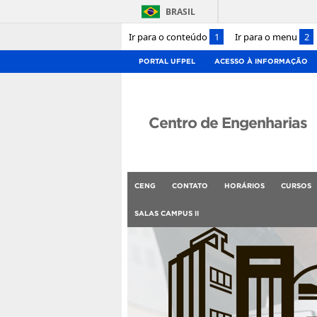
BRASIL
Ir para o conteúdo
1
Ir para o menu
2
PORTAL UFPEL
ACESSO À INFORMAÇÃO
Centro de Engenharias
CENG
CONTATO
HORÁRIOS
CURSOS
SALAS CAMPUS II