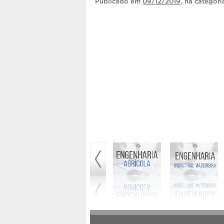
Publicado
em
09/12/2019
, na categor