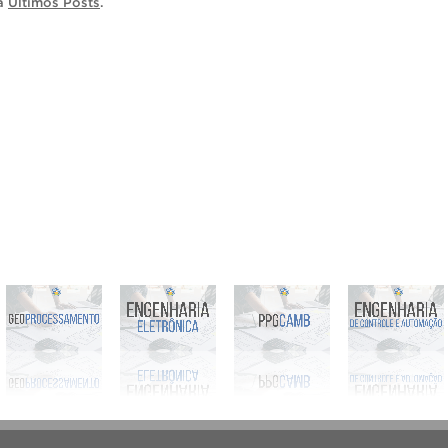
ia
Últimos Posts
.