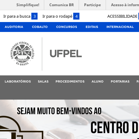
Simplifique!
Comunica BR
Participe
Acesso à infor
Ir para a busca
3
Ir para o rodapé
4
ACESSIBILIDADE
AUDITORIA
COBALTO
CONCURSOS
EDITAIS
INTERNACIONAL
LABORATÓRIOS
SALAS
PROCEDIMENTOS
ALUNO
PORTARIAS
P