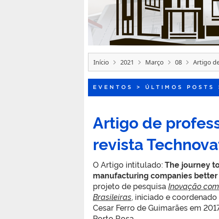
Início
2021
Março
08
Artigo d
EVENTOS
>
ÚLTIMOS POSTS
Artigo de profes
revista Technova
O Artigo intitulado:
The journey t
manufacturing companies better 
projeto de pesquisa
Inovação com
Brasileiras
, iniciado e coordenado
Cesar Ferro de Guimarães em 2017,
Porto Rosa.