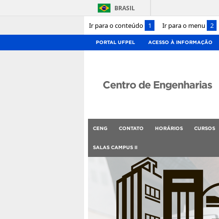
BRASIL
Ir para o conteúdo
1
Ir para o menu
2
PORTAL UFPEL
ACESSO À INFORMAÇÃO
Centro de Engenharias
CENG
CONTATO
HORÁRIOS
CURSOS
SALAS CAMPUS II