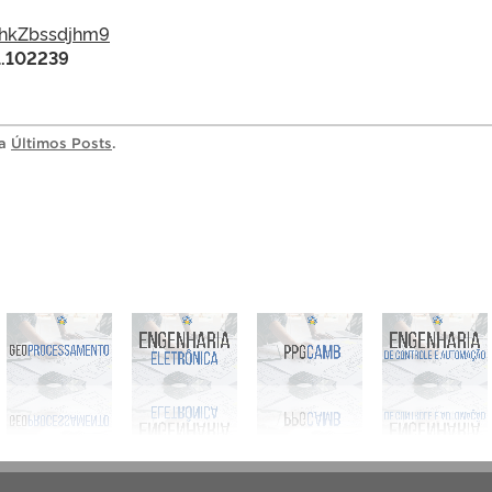
1chkZbssdjhm9
1.102239
ia
Últimos Posts
.