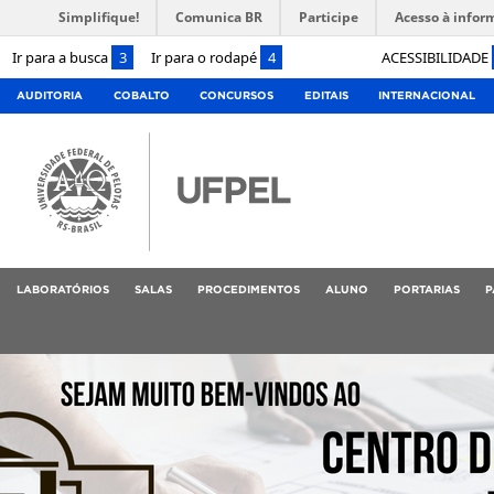
Simplifique!
Comunica BR
Participe
Acesso à infor
Ir para a busca
3
Ir para o rodapé
4
ACESSIBILIDADE
AUDITORIA
COBALTO
CONCURSOS
EDITAIS
INTERNACIONAL
LABORATÓRIOS
SALAS
PROCEDIMENTOS
ALUNO
PORTARIAS
P