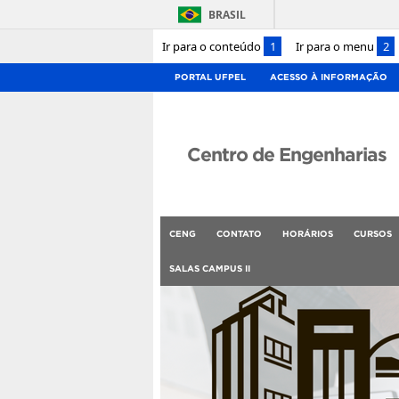
BRASIL
Ir para o conteúdo
1
Ir para o menu
2
PORTAL UFPEL
ACESSO À INFORMAÇÃO
Centro de Engenharias
CENG
CONTATO
HORÁRIOS
CURSOS
SALAS CAMPUS II