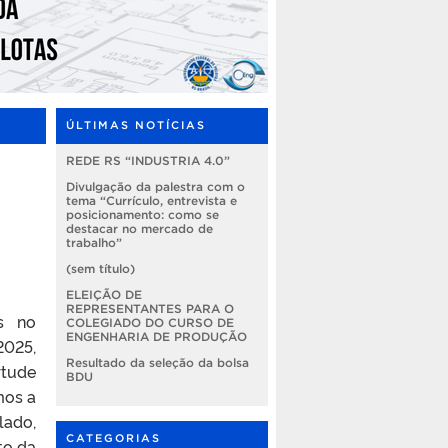
ÚLTIMAS NOTÍCIAS
REDE RS “INDUSTRIA 4.0”
Divulgação da palestra com o
tema “Currículo, entrevista e
posicionamento: como se
destacar no mercado de
trabalho”
(sem título)
ELEIÇÃO DE
REPRESENTANTES PARA O
es no
COLEGIADO DO CURSO DE
ENGENHARIA DE PRODUÇÃO
2025,
Resultado da seleção da bolsa
rtude
BDU
mos a
lado,
CATEGORIAS
to da