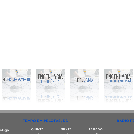
TEMPO EM PELOTAS, RS
RÁDIO F
QUINTA
SEXTA
SÁBADO
ntiga