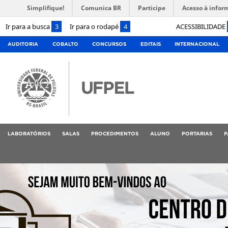
Simplifique!
Comunica BR
Participe
Acesso à infor
Ir para a busca
3
Ir para o rodapé
4
ACESSIBILIDADE
AUDITORIA
COBALTO
CONCURSOS
EDITAIS
INTERNACIONAL
LABORATÓRIOS
SALAS
PROCEDIMENTOS
ALUNO
PORTARIAS
P