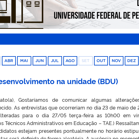
ABR
MAI
JUN
JUL
AGO
SET
OUT
NOV
DEZ
Desenvolvimento na unidade (BDU)
idato(a), Gostaríamos de comunicar algumas alteraçõ
ido. As entrevistas que ocorreriam no dia 23 de maio de 
lteradas para o dia 27/05 terça-feira as 10h00 em vi
os Técnicos Administrativos em Educação – TAE.) Ressalta
didatos estejam presentes pontualmente no horário estipu
tas será definida de forma aleatória. A ausência no momen