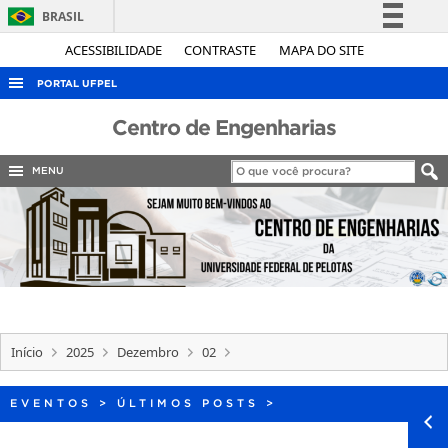
BRASIL
Simplifique!
ACESSIBILIDADE
CONTRASTE
MAPA DO SITE
Comunica BR
PORTAL UFPEL
Participe
ACESSO À INFORMAÇÃO
Centro de Engenharias
Acesso à informação
AUDITORIA
Legislação
MENU
COBALTO
Canais
CONCURSOS
EDITAIS
INTERNACIONAL
OUVIDORIA
Início
2025
Dezembro
02
PORTARIAS
TELEFONES
EVENTOS
>
ÚLTIMOS POSTS
>