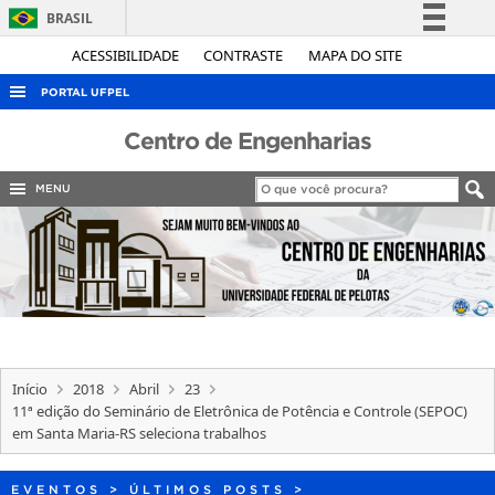
BRASIL
Simplifique!
ACESSIBILIDADE
CONTRASTE
MAPA DO SITE
Comunica BR
PORTAL UFPEL
Participe
ACESSO À INFORMAÇÃO
Centro de Engenharias
Acesso à informação
AUDITORIA
Legislação
MENU
COBALTO
Canais
CONCURSOS
EDITAIS
INTERNACIONAL
OUVIDORIA
Início
2018
Abril
23
PORTARIAS
11ª edição do Seminário de Eletrônica de Potência e Controle (SEPOC)
em Santa Maria-RS seleciona trabalhos
TELEFONES
EVENTOS
>
ÚLTIMOS POSTS
>