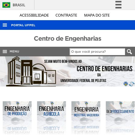
BRASIL
Simplifique!
ACESSIBILIDADE
CONTRASTE
MAPA DO SITE
Comunica BR
PORTAL UFPEL
Participe
ACESSO À INFORMAÇÃO
Centro de Engenharias
Acesso à informação
AUDITORIA
Legislação
MENU
COBALTO
Canais
CONCURSOS
EDITAIS
INTERNACIONAL
OUVIDORIA
PORTARIAS
TELEFONES