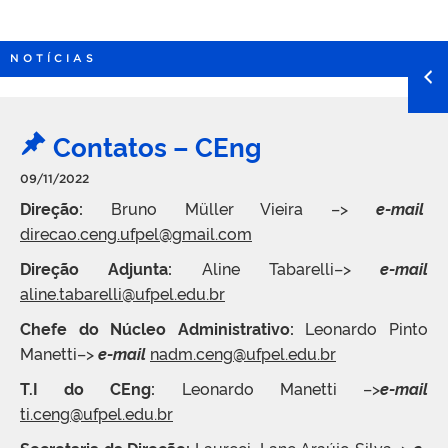
NOTÍCIAS
Contatos – CEng
09/11/2022
Direção:
Bruno Müller Vieira –>
e-mail
direcao.ceng.ufpel@gmail.com
Direção Adjunta:
Aline Tabarelli–>
e-mail
aline.tabarelli@ufpel.edu.br
Chefe do Núcleo Administrativo:
Leonardo Pinto
Manetti–>
e-mail
nadm.ceng@ufpel.edu.br
T.I do CEng:
Leonardo Manetti –>
e-mail
ti.ceng@ufpel.edu.br
Secretaria da Direção:
Laureci Lane Araújo Silva–>
e-