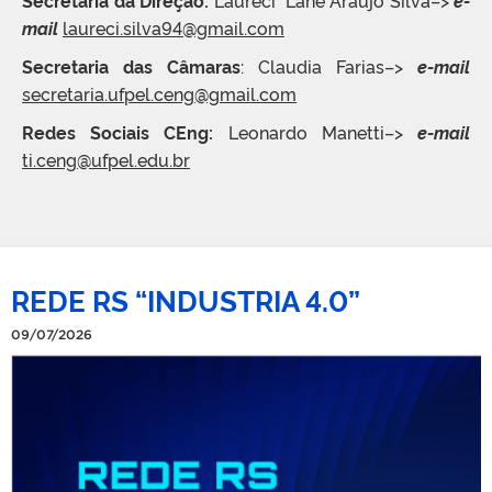
mail
laureci.silva94@gmail.com
Secretaria das Câmaras
: Claudia Farias–>
e-mail
secretaria.ufpel.ceng@gmail.com
Redes Sociais CEng:
Leonardo Manetti–>
e-mail
ti.ceng@ufpel.edu.br
REDE RS “INDUSTRIA 4.0”
09/07/2026