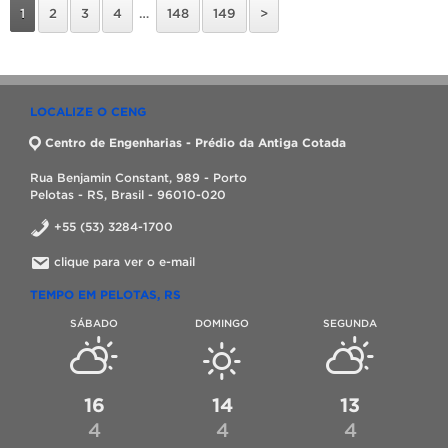
1
2
3
4
…
148
149
>
LOCALIZE O CENG
Centro de Engenharias - Prédio da Antiga Cotada
Rua Benjamin Constant, 989 - Porto
Pelotas - RS, Brasil - 96010-020
+55 (53) 3284-1700
clique para ver o e-mail
TEMPO EM PELOTAS, RS
SÁBADO
DOMINGO
SEGUNDA
16
14
13
4
4
4