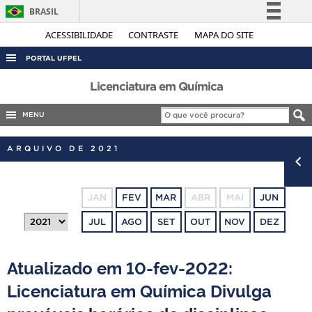
BRASIL
Simplifique!
ACESSIBILIDADE
CONTRASTE
MAPA DO SITE
Comunica BR
PORTAL UFPEL
Participe
ACESSO À INFORMAÇÃO
Licenciatura em Química
Acesso à informação
AUDITORIA
MENU
Legislação
COBALTO
Canais
ARQUIVO DE 2021
CONCURSOS
EDITAIS
JAN
FEV
MAR
ABR
MAI
JUN
INTERNACIONAL
JUL
AGO
SET
OUT
NOV
DEZ
OUVIDORIA
PORTARIAS
Atualizado em 10-fev-2022:
TELEFONES
Licenciatura em Química Divulga