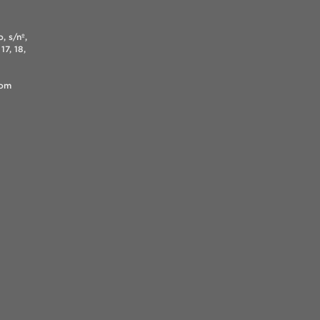
, s/nº,
17, 18,
.com