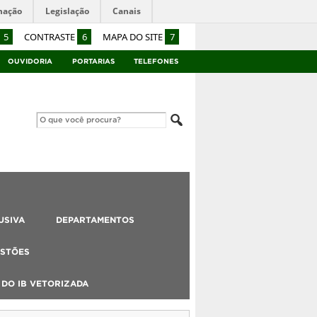
mação
Legislação
Canais
5
CONTRASTE
6
MAPA DO SITE
7
OUVIDORIA
PORTARIAS
TELEFONES
USIVA
DEPARTAMENTOS
STÕES
DO IB VETORIZADA