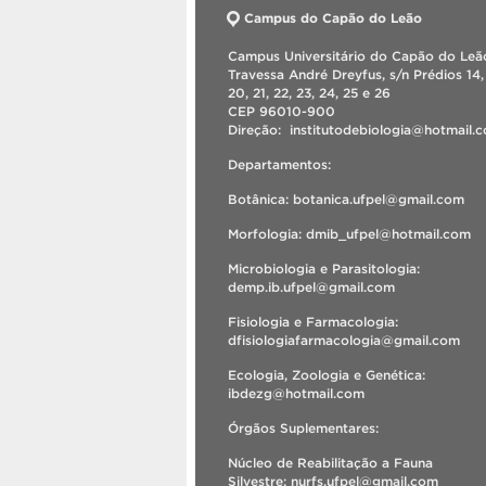
Campus do Capão do Leão
Campus Universitário do Capão do Leão
Travessa André Dreyfus, s/n Prédios 14, 
20, 21, 22, 23, 24, 25 e 26
CEP 96010-900
Direção: institutodebiologia@hotmail
Departamentos:
Botânica: botanica.ufpel@gmail.com
Morfologia: dmib_ufpel@hotmail.com
Microbiologia e Parasitologia:
demp.ib.ufpel@gmail.com
Fisiologia e Farmacologia:
dfisiologiafarmacologia@gmail.com
Ecologia, Zoologia e Genética:
ibdezg@hotmail.com
Órgãos Suplementares:
Núcleo de Reabilitação a Fauna
Silvestre: nurfs.ufpel@gmail.com