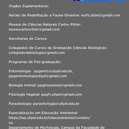
Órgãos Suplementares:
Núcleo de Reabilitação a Fauna Silvestre: nurfs.ufpel@gmail.com
Museus de Ciências Naturais Carlos Ritter:
museucarlosritter@gmail.com
Secretarias de Cursos:
Colegiados de Cursos de Graduação Ciências Biológicas:
colegiadodabiologia@gmail.com
Programas de Pós-graduação:
Entomologia: ppgento@ufpel.edu.br,
ppgentomologiaufpel@gmail.com
Biologia Animal: ppgbioanimal@gmail.com
Fisiologia Vegetal: ppgfv.ufpel@gmail.com
Parasitologia: parasitologia@ufpel.edu.br
Especialização em Educação Ambiental:
https://wp.ufpel.edu.br/educambiental/contato/
ou
Departamento de Morfologia, Campus da Faculdade de