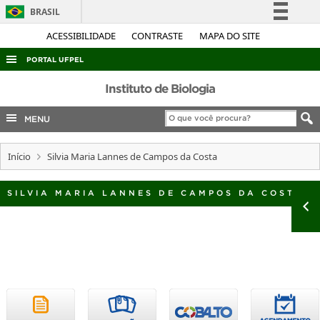
BRASIL
Simplifique!
ACESSIBILIDADE
CONTRASTE
MAPA DO SITE
Comunica BR
PORTAL UFPEL
Participe
ACESSO À INFORMAÇÃO
Instituto de Biologia
Acesso à informação
AUDITORIA
MENU
Legislação
COBALTO
Canais
Início
Silvia Maria Lannes de Campos da Costa
CONCURSOS
EDITAIS
SILVIA MARIA LANNES DE CAMPOS DA COSTA
INTERNACIONAL
OUVIDORIA
PORTARIAS
TELEFONES