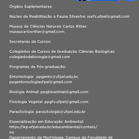
Órgãos Suplementares:
Núcleo de Reabilitação a Fauna Silvestre: nurfs.ufpel@gmail.com
Museus de Ciências Naturais Carlos Ritter:
museucarlosritter@gmail.com
Secretarias de Cursos:
Colegiados de Cursos de Graduação Ciências Biológicas:
colegiadodabiologia@gmail.com
Programas de Pós-graduação:
Entomologia: ppgento@ufpel.edu.br,
ppgentomologiaufpel@gmail.com
Biologia Animal: ppgbioanimal@gmail.com
Fisiologia Vegetal: ppgfv.ufpel@gmail.com
Parasitologia: parasitologia@ufpel.edu.br
Especialização em Educação Ambiental:
https://wp.ufpel.edu.br/educambiental/contato/
ou
Departamento de Morfologia, Campus da Faculdade de