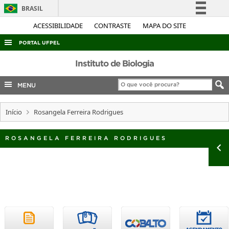
BRASIL
Simplifique!
ACESSIBILIDADE
CONTRASTE
MAPA DO SITE
Comunica BR
PORTAL UFPEL
Participe
ACESSO À INFORMAÇÃO
Instituto de Biologia
Acesso à informação
AUDITORIA
MENU
Legislação
COBALTO
Canais
Início
Rosangela Ferreira Rodrigues
CONCURSOS
EDITAIS
ROSANGELA FERREIRA RODRIGUES
INTERNACIONAL
OUVIDORIA
PORTARIAS
TELEFONES