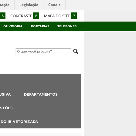
mação
Legislação
Canais
5
CONTRASTE
6
MAPA DO SITE
7
OUVIDORIA
PORTARIAS
TELEFONES
USIVA
DEPARTAMENTOS
STÕES
DO IB VETORIZADA