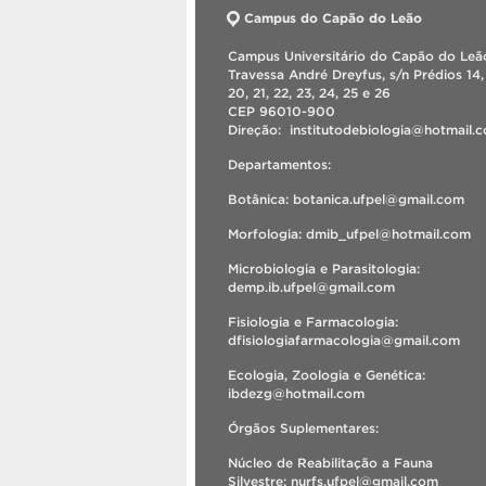
Campus do Capão do Leão
Campus Universitário do Capão do Leão
Travessa André Dreyfus, s/n Prédios 14, 
20, 21, 22, 23, 24, 25 e 26
CEP 96010-900
Direção: institutodebiologia@hotmail
Departamentos:
Botânica: botanica.ufpel@gmail.com
Morfologia: dmib_ufpel@hotmail.com
Microbiologia e Parasitologia:
demp.ib.ufpel@gmail.com
Fisiologia e Farmacologia:
dfisiologiafarmacologia@gmail.com
Ecologia, Zoologia e Genética:
ibdezg@hotmail.com
Órgãos Suplementares:
Núcleo de Reabilitação a Fauna
Silvestre: nurfs.ufpel@gmail.com