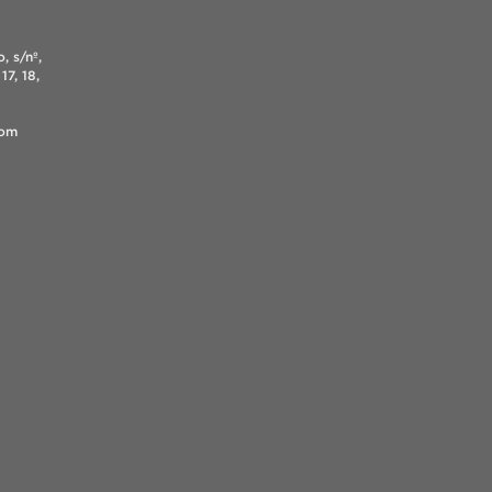
, s/nº,
17, 18,
.com