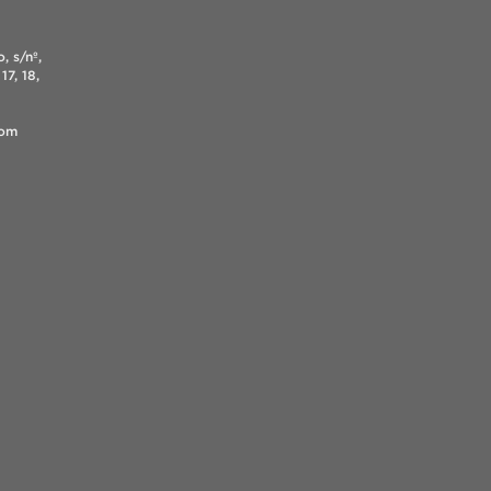
, s/nº,
17, 18,
.com