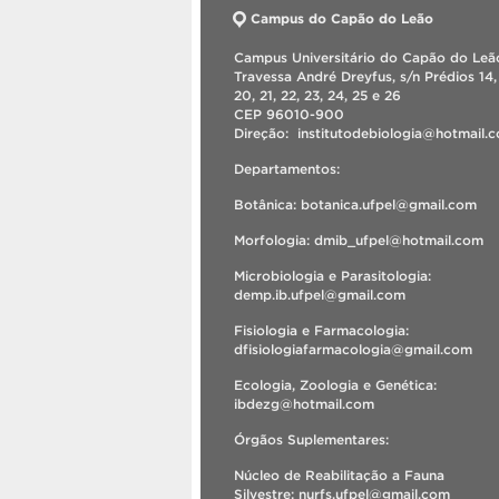
Campus do Capão do Leão
Campus Universitário do Capão do Leão
Travessa André Dreyfus, s/n Prédios 14, 
20, 21, 22, 23, 24, 25 e 26
CEP 96010-900
Direção: institutodebiologia@hotmail
Departamentos:
Botânica: botanica.ufpel@gmail.com
Morfologia: dmib_ufpel@hotmail.com
Microbiologia e Parasitologia:
demp.ib.ufpel@gmail.com
Fisiologia e Farmacologia:
dfisiologiafarmacologia@gmail.com
Ecologia, Zoologia e Genética:
ibdezg@hotmail.com
Órgãos Suplementares:
Núcleo de Reabilitação a Fauna
Silvestre: nurfs.ufpel@gmail.com