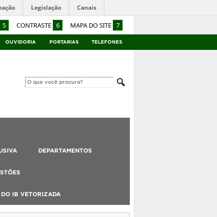
mação
Legislação
Canais
5
CONTRASTE
6
MAPA DO SITE
7
OUVIDORIA
PORTARIAS
TELEFONES
USIVA
DEPARTAMENTOS
STÕES
DO IB VETORIZADA