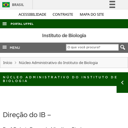
BRASIL
Simplifique!
ACESSIBILIDADE
CONTRASTE
MAPA DO SITE
Comunica BR
PORTAL UFPEL
Participe
ACESSO À INFORMAÇÃO
Instituto de Biologia
Acesso à informação
AUDITORIA
MENU
Legislação
COBALTO
Canais
Início
Núcleo Administrativo do Instituto de Biologia
CONCURSOS
EDITAIS
NÚCLEO ADMINISTRATIVO DO INSTITUTO DE
BIOLOGIA
INTERNACIONAL
OUVIDORIA
PORTARIAS
Direção do IB –
TELEFONES