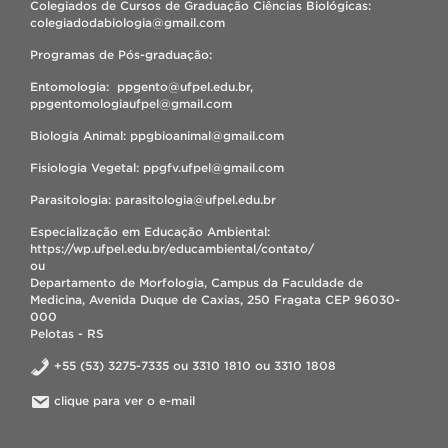
Colegiados de Cursos de Graduação Ciências Biológicas:
colegiadodabiologia@gmail.com
Programas de Pós-graduação:
Entomologia: ppgento@ufpel.edu.br,
ppgentomologiaufpel@gmail.com
Biologia Animal: ppgbioanimal@gmail.com
Fisiologia Vegetal: ppgfv.ufpel@gmail.com
Parasitologia: parasitologia@ufpel.edu.br
Especialização em Educação Ambiental:
https://wp.ufpel.edu.br/educambiental/contato/
ou
Departamento de Morfologia, Campus da Faculdade de
Medicina, Avenida Duque de Caxias, 250 Fragata CEP 96030-
000
Pelotas - RS
+55 (53) 3275-7335 ou 3310 1810 ou 3310 1808
clique para ver o e-mail