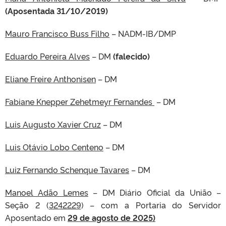
(Aposentada 31/10/2019)
Mauro Francisco Buss Filho
– NADM-IB/DMP
Eduardo Pereira Alves
– DM
(falecido)
Eliane Freire Anthonisen
– DM
Fabiane Knepper Zehetmeyr Fernandes
– DM
Luis Augusto Xavier Cruz
– DM
Luis Otávio Lobo Centeno
– DM
Luiz Fernando Schenque Tavares
– DM
Manoel Adão Lemes
– DM Diário Oficial da União –
Seção 2 (
3242229
) – com a Portaria do Servidor
Aposentado em
29
d
e agosto de 2025)