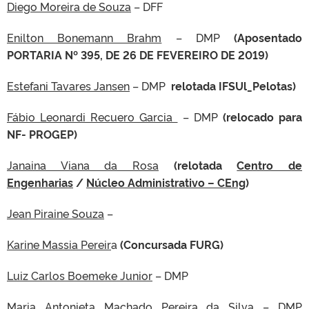
Diego Moreira de Souza
– DFF
Enilton Bonemann Brahm
– DMP
(Aposentado
PORTARIA Nº 395, DE 26 DE FEVEREIRO DE 2019)
Estefani Tavares Jansen
– DMP
relotada IFSUl_Pelotas)
Fábio Leonardi Recuero Garcia
– DMP
(relocado para
NF- PROGEP)
Janaina Viana da Rosa
(relotada
Centro de
Engenharias
/
Núcleo Administrativo – CEng
)
Jean Piraine Souza
–
Karine Massia Pereir
a
(Concursada FURG)
Luiz Carlos Boemeke Junior
– DMP
Maria Antonieta Machado Pereira da Silva
– DMP