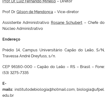
Prof. Dr. Luiz Fernando Minello
– Diretor
Prof. Dr.
Gilson de Mendonça
– Vice-diretor
Assistente Administrativo
Rosane Schubert
– Chefe do
Núcleo Administrativo
Endereço
Prédio 14, Campus Universitário Capão do Leão, S/N,
Travessa André Dreyfuss, s/n.
CEP 96160-000 – Capão do Leão – RS – Brasil – Fone:
(53) 3275-7335
E-
mails:
institutodebiologia@hotmail.com, biologia@ufpel.
edu.br